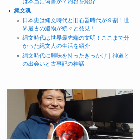
は本当に偽書か？内容を紹介
縄文魂
日本史は縄文時代と旧石器時代が９割！世
界最古の遺物が続々と発見！
縄文時代は世界最先端の文明！ここまで分
かった縄文人の生活を紹介
縄文時代に興味を持ったきっかけ｜神道と
の出会いと古事記の神話